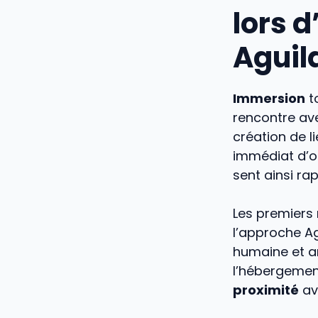
lors 
Aguil
Immersion
t
rencontre av
création de l
immédiat d’o
sent ainsi ra
Les premiers 
l’approche Ag
humaine et ar
l’hébergement
proximité
av