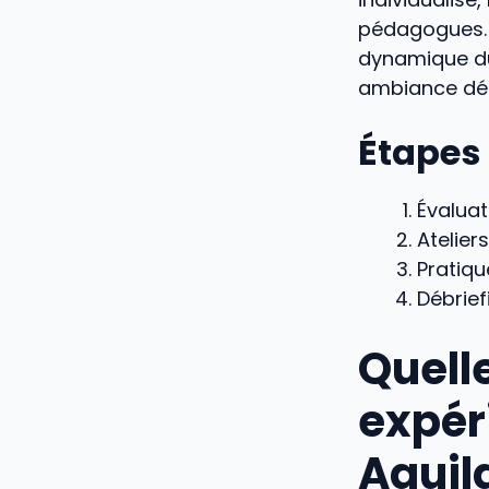
pédagogues.
dynamique 
ambiance dé
Étapes 
Évaluat
Atelier
Pratiqu
Débrief
Quelle
expér
Aguil