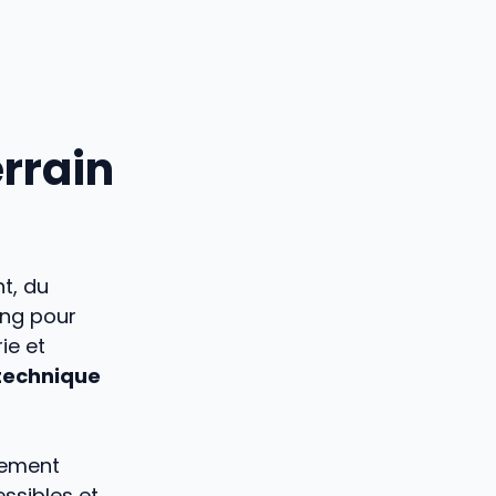
rrain
t, du
ing pour
ie et
technique
ement
ssibles et