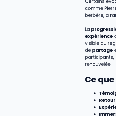
Certains évo
comme Pierre 
berbère, a r
La
progressi
expérience
visible du re
de
partage
e
participants,
renouvelée.
Ce que 
Témoi
Retour
Expéri
Immer