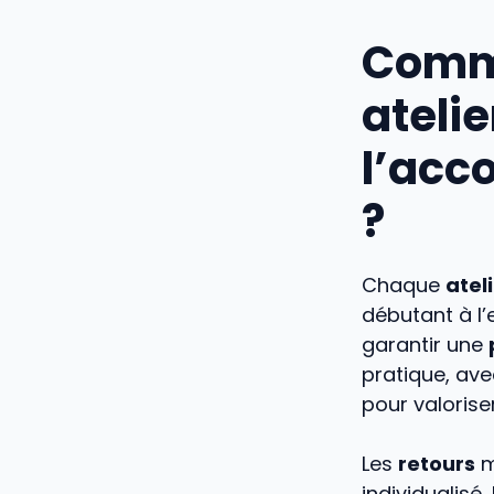
Comme
ateli
l’acc
?
Chaque
atel
débutant à l’
garantir une
pratique, ave
pour valorise
Les
retours
m
individualisé,