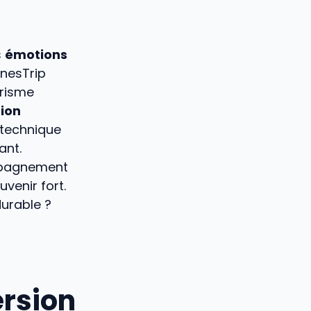
s
émotions
OnesTrip
urisme
ion
 technique
ant.
mpagnement
venir fort.
durable ?
rsion