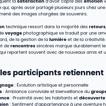
quent la
satisfaction
d’avoir capté des
émotion
v
qui, après avoir partagé plusieurs jours chez une 
amené des images chargées de souvenirs.
on
technique ressort dans la majorité des
retours
de
voyage
photographique se traduit par une amé
gard, de la gestion de la
lumière
et de la créativité
t de
rencontres
sincères marque durablement le
 qui repartent souvent avec de nouveaux amis et u
les participants retiennent
gnage
: Évolution artistique et personnelle
s
: Ambiance conviviale et bienveillance du
group
ence
: Proximité avec les habitants et
découverte
sion
: Sentiment d’appartenance à une aventure 