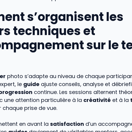
nt s’organisent les
ers techniques et
ompagnement sur le te
ier
photo s’adapte au niveau de chaque participan
expert, le
guide
ajuste conseils, analyse et débrief
progression
continue. Les sessions alternent théor
c une attention particulière à la
créativité
et à la
r chaque prise de vue.
ettent en avant la
satisfaction
d’un accompagn
 les
guides
deviennent de véritables mentors, acce