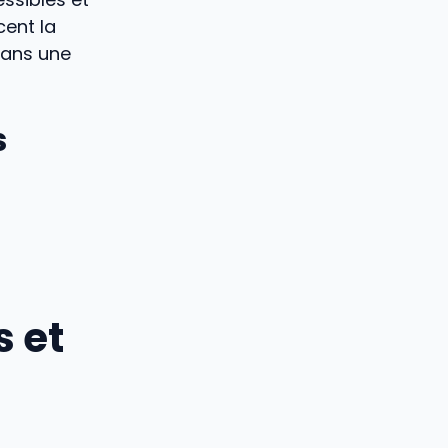
cent la
ans une
s
s et