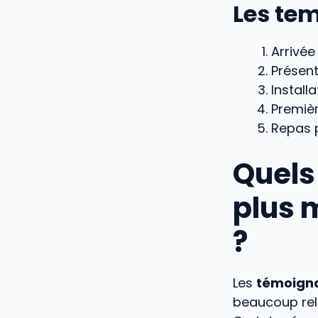
Les tem
Arrivée
Présen
Install
Premièr
Repas 
Quels
plus 
?
Les
témoign
beaucoup rela