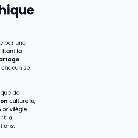
phique
e par une
itant la
artage
, chacun se
ique de
ion
culturelle,
privilégie
nt la
tions.