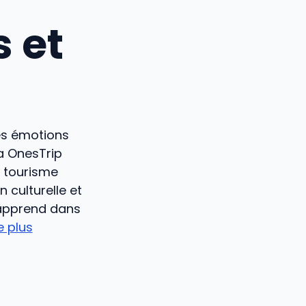
s et
es émotions
la OnesTrip
u tourisme
 culturelle et
’apprend dans
re plus