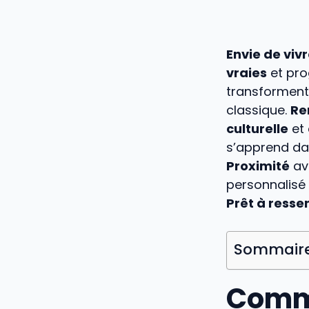
Envie de viv
vraies
et pro
transforment 
classique.
Re
culturelle
et 
s’apprend dan
Proximité
av
personnalisé 
Prêt à ressen
Sommair
Comme