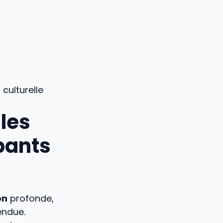
e
culturelle
les
pants
on
profonde,
endue.