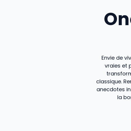
One
Envie de v
vraies et 
transform
classique. Re
anecdotes in
la bo