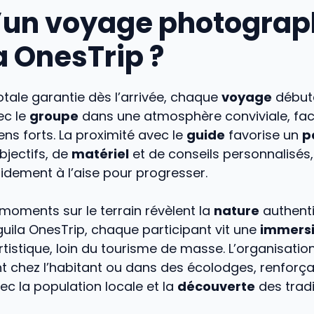
d’un voyage photogra
a OnesTrip ?
otale garantie dès l’arrivée, chaque
voyage
début
ec le
groupe
dans une atmosphère conviviale, facil
iens forts. La proximité avec le
guide
favorise un
p
bjectifs, de
matériel
et de conseils personnalisés
pidement à l’aise pour progresser.
moments sur le terrain révèlent la
nature
authent
uila OnesTrip, chaque participant vit une
immers
tistique, loin du tourisme de masse. L’organisation 
 chez l’habitant ou dans des écolodges, renforça
ec la population locale et la
découverte
des tradi