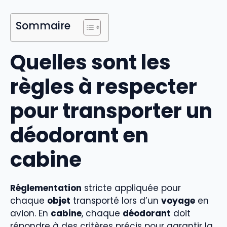
Sommaire
Quelles sont les
règles à respecter
pour transporter un
déodorant en
cabine
Réglementation
stricte appliquée pour
chaque
objet
transporté lors d’un
voyage
en
avion. En
cabine
, chaque
déodorant
doit
répondre à des critères précis pour garantir la