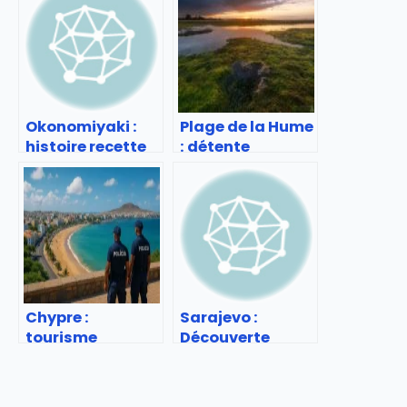
Okonomiyaki :
Plage de la Hume
histoire recette
: détente
et adresses à
familiale sur le
tester
Bassin
d’Arcachon
Chypre :
Sarajevo :
tourisme
Découverte
sécurisé ou
culturelle et
risqué ? Infos
historique
pratiques