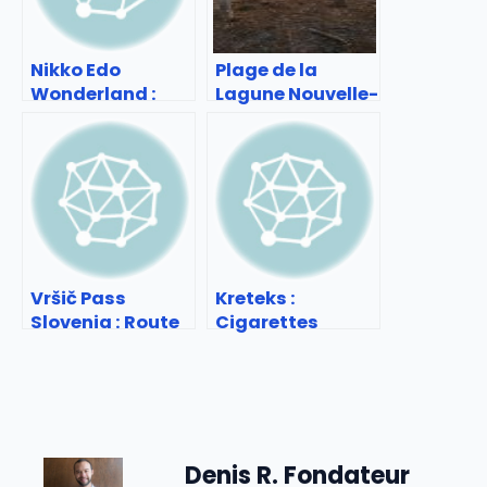
Nikko Edo
Plage de la
Wonderland :
Lagune Nouvelle-
immersion dans
Aquitaine :
le Japon
escapade nature
d’autrefois
et détente
Vršič Pass
Kreteks :
Slovenia : Route
Cigarettes
mythique des
indonésiennes
Alpes juliennes
traditionnelles
Denis R. Fondateur