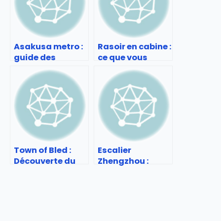
Asakusa metro :
Rasoir en cabine :
guide des
ce que vous
stations et
devez savoir
accès pratiques
avant l’aéroport
Town of Bled :
Escalier
Découverte du
Zhengzhou :
lac et du
Escalier
château
spectaculaire en
Chine