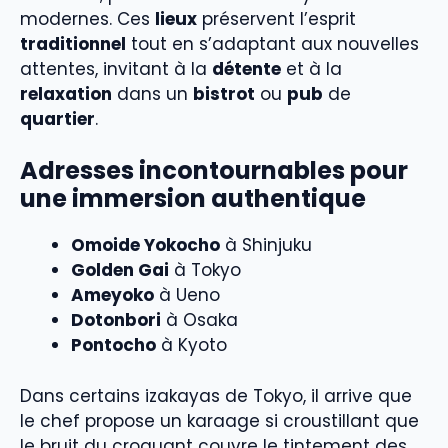
modernes. Ces
lieux
préservent l’esprit
traditionnel
tout en s’adaptant aux nouvelles
attentes, invitant à la
détente
et à la
relaxation
dans un
bistrot
ou
pub
de
quartier
.
Adresses incontournables pour
une immersion authentique
Omoide Yokocho
à Shinjuku
Golden Gai
à Tokyo
Ameyoko
à Ueno
Dotonbori
à Osaka
Pontocho
à Kyoto
Dans certains izakayas de Tokyo, il arrive que
le chef propose un karaage si croustillant que
le bruit du croquant couvre le tintement des