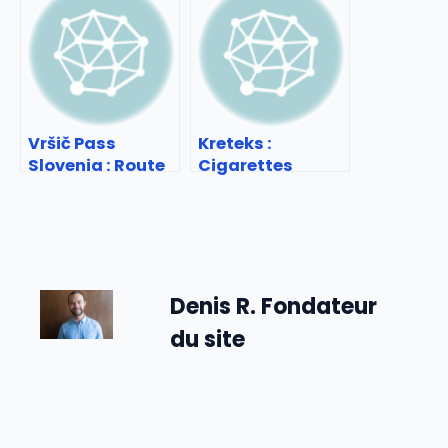
d’autrefois
et détente
Vršič Pass
Kreteks :
Slovenia : Route
Cigarettes
mythique des
indonésiennes
Alpes juliennes
traditionnelles
Denis R. Fondateur
du site