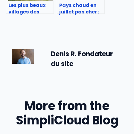
Les plus beaux
Pays chaud en
villages des
juillet pas cher :
Monts d’Arrée :
Bons plans soleil
escapade en
pour l’été
Bretagne
Denis R. Fondateur
du site
More from the
SimpliCloud Blog