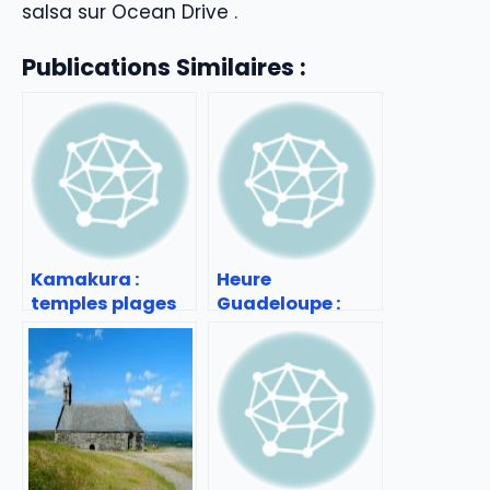
salsa sur Ocean Drive .
Publications Similaires :
Kamakura :
Heure
temples plages
Guadeloupe :
et escapade près
gérer le décalage
de Tokyo
horaire et
organiser son
séjour