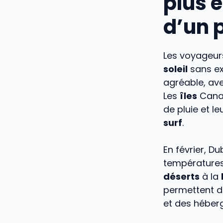
plus 
d’un 
Les voyageur
soleil
sans ex
agréable, av
Les
îles
Canar
de pluie et l
surf
.
En février, D
températures 
déserts
à la
permettent d
et des héber