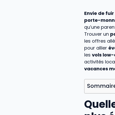
Envie de fuir 
porte-monn
qu’une pare
Trouver un
p
les offres al
pour allier
év
les
vols low-
activités loc
vacances m
Sommair
Quelle