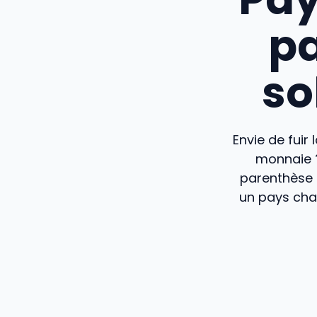
pa
so
Envie de fuir 
monnaie ?
parenthèse 
un pays chau