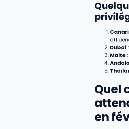
Quelqu
privilé
Canari
afflue
Dubaï
:
Malte
:
Andalo
Thaïla
Quel 
attend
en fév