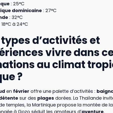
ique
: 25°C
ique dominicaine
: 27°C
nde
: 32°C
: 18°C à 24°C
types d’activités et
ériences vivre dans c
nations au climat tropi
que ?
ud
en
février
offre une palette d’activités :
baign
détente
sur des
plages
dorées. La Thaïlande invit
de temples, la Martinique propose la montée de 
longée à Gozo séduit les amateurs d’
aventure
.