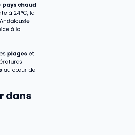
s
pays chaud
nte à 24°C, la
L’Andalousie
ice à la
des
plages
et
pératures
s
au cœur de
r dans