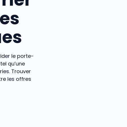
ges
ues
vider le porte-
tel qu’une
ies. Trouver
re les offres