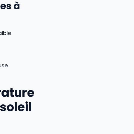
es à
ible
use
rature
soleil