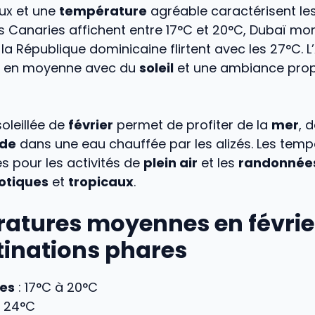
ux et une
température
agréable caractérisent le
es Canaries affichent entre 17°C et 20°C, Dubaï mo
 la République dominicaine flirtent avec les 27°C. 
C en moyenne avec du
soleil
et une ambiance prop
oleillée de
février
permet de profiter de la
mer
, 
de
dans une eau chauffée par les alizés. Les tem
es pour les activités de
plein air
et les
randonnée
otiques
et
tropicaux
.
atures moyennes en févrie
tinations phares
es
: 17°C à 20°C
: 24°C