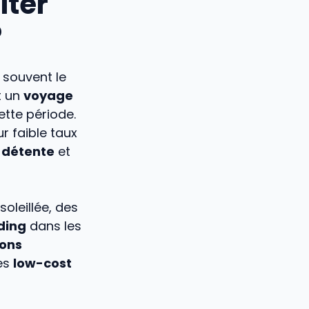
iter
?
 souvent le
t un
voyage
ette période.
r faible taux
r
détente
et
oleillée, des
ding
dans les
ions
es
low-cost