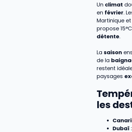
Un
climat
do
en
février
. L
Martinique et
propose 15°
détente
.
La
saison
ens
de la
baigna
restent idéal
paysages
ex
Tempér
les des
Canari
Dubaï