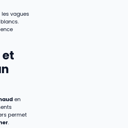
r les vagues
 blancs.
ience
 et
un
chaud
en
ments
iers permet
her
.