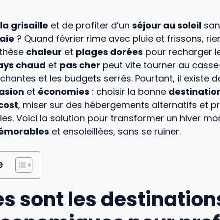
la grisaille
et de profiter d’un
séjour au soleil
sans
aie
? Quand février rime avec pluie et frissons, rie
nthèse
chaleur
et
plages dorées
pour recharger le
ays chaud
et
pas cher
peut vite tourner au casse
léchantes et les budgets serrés. Pourtant, il existe 
asion
et
économies
: choisir la bonne
destinatio
cost
, miser sur des hébergements alternatifs et pri
ales. Voici la solution pour transformer un hiver m
émorables
et ensoleillées, sans se ruiner.
e
s sont les destination