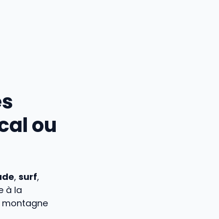
es
cal ou
ade
,
surf
,
e à la
la montagne