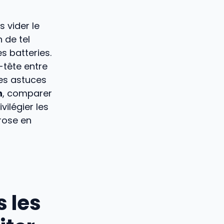
 vider le
n de tel
s batteries.
-tête entre
des astuces
n
, comparer
vilégier les
orose en
s les