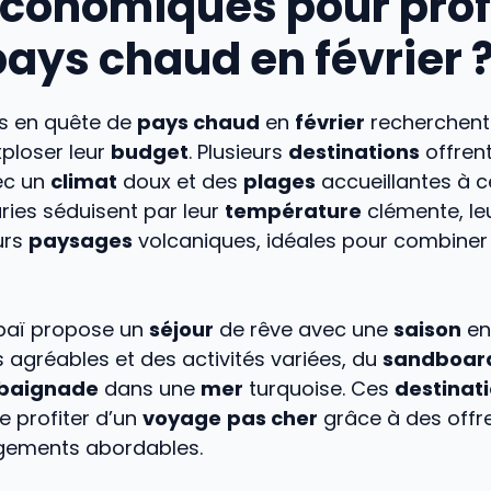
économiques pour prof
pays chaud en février 
s en quête de
pays chaud
en
février
recherchent
ploser leur
budget
. Plusieurs
destinations
offren
ec un
climat
doux et des
plages
accueillantes à c
ies séduisent par leur
température
clémente, leu
eurs
paysages
volcaniques, idéales pour combine
ubaï propose un
séjour
de rêve avec une
saison
ens
agréables et des activités variées, du
sandboar
baignade
dans une
mer
turquoise. Ces
destinat
e profiter d’un
voyage
pas cher
grâce à des offr
gements abordables.