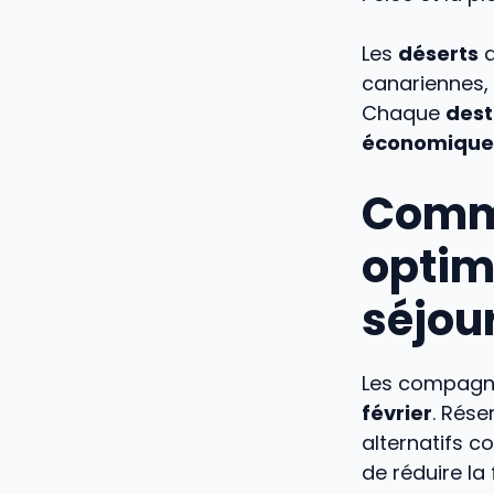
Les
déserts
d
canariennes,
Chaque
dest
économique
Comme
optim
séjour
Les compagn
février
. Rése
alternatifs c
de réduire la