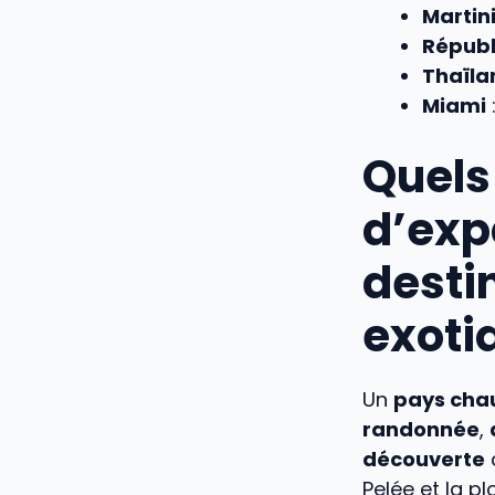
Martin
Républ
Thaïla
Miami
Quels 
d’exp
desti
exoti
Un
pays cha
randonnée
,
découverte
Pelée et la p