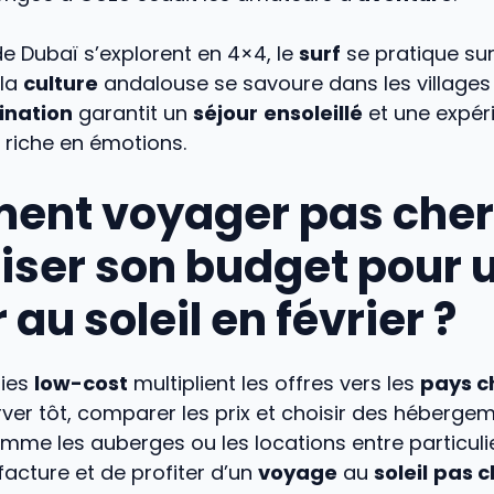
e Dubaï s’explorent en 4×4, le
surf
se pratique su
 la
culture
andalouse se savoure dans les villages
ination
garantit un
séjour
ensoleillé
et une expér
riche en émotions.
nt voyager pas cher
iser son budget pour 
 au soleil en février ?
ies
low-cost
multiplient les offres vers les
pays 
rver tôt, comparer les prix et choisir des héberge
omme les auberges ou les locations entre particul
 facture et de profiter d’un
voyage
au
soleil
pas c