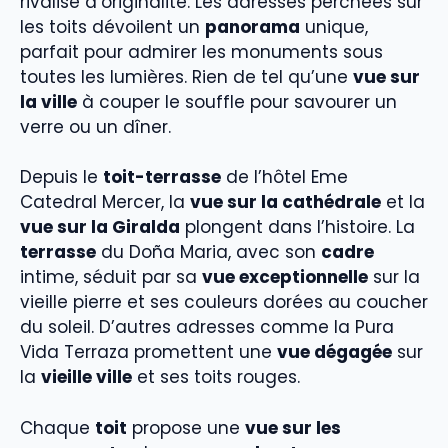
rivalise d’originalité. Les adresses perchées sur
les toits dévoilent un
panorama
unique,
parfait pour admirer les monuments sous
toutes les lumières. Rien de tel qu’une
vue sur
la ville
à couper le souffle pour savourer un
verre ou un dîner.
Depuis le
toit-terrasse
de l’hôtel Eme
Catedral Mercer, la
vue sur la cathédrale
et la
vue sur la Giralda
plongent dans l’histoire. La
terrasse
du Doña Maria, avec son
cadre
intime, séduit par sa
vue exceptionnelle
sur la
vieille pierre et ses couleurs dorées au coucher
du soleil. D’autres adresses comme la Pura
Vida Terraza promettent une
vue dégagée
sur
la
vieille ville
et ses toits rouges.
Chaque
toit
propose une
vue sur les