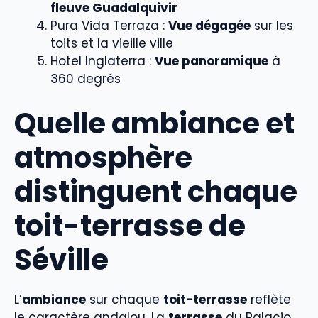
fleuve Guadalquivir
Pura Vida Terraza :
Vue dégagée
sur les
toits et la vieille ville
Hotel Inglaterra :
Vue panoramique
à
360 degrés
Quelle ambiance et
atmosphère
distinguent chaque
toit-terrasse de
Séville
L’
ambiance
sur chaque
toit-terrasse
reflète
le caractère andalou. La
terrasse
du Palacio