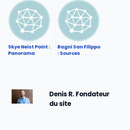
de Tokyo
horaire et
organiser son
séjour
Skye Neist Point :
Bagni San Filippo
Panorama
: Sources
incontournable
chaudes de
en Écosse
Toscane
Denis R. Fondateur
du site