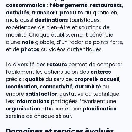
consommation
:
hébergements
,
restaurants
,
activités
,
transport
,
produits
du quotidien,
mais aussi
destinations
touristiques,
expériences de bien-être et solutions de
mobilité. Chaque établissement bénéficie
d’une
note
globale, d’un radar de points forts,
et de
photos
ou vidéos authentiques.
La diversité des
retours
permet de comparer
facilement les options selon des
critères
précis :
qualité
du service,
propreté
,
accueil
,
localisation
,
connectivité
,
durabilité
ou
encore
satisfaction
gustative ou technique.
Les
informations
partagées favorisent une
organisation
efficace et une
planification
sereine de chaque séjour.
Domaines et services évalués