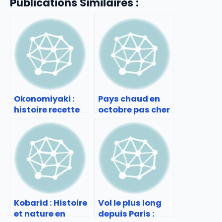
Publications Similaires :
Okonomiyaki :
Pays chaud en
histoire recette
octobre pas cher
et adresses à
: Séjours
tester
ensoleillés à
petit prix
Kobarid : Histoire
Vol le plus long
et nature en
depuis Paris :