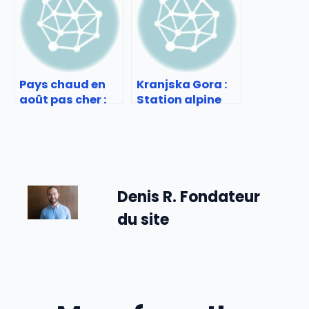
d’Arcachon
Pays chaud en
Kranjska Gora :
août pas cher :
Station alpine
Vacances d’été
slovène à
au soleil sans se
découvrir
ruiner
Denis R. Fondateur
du site