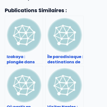
Publications Similaires :
Izakaya :
Île paradisiaque :
plongée dans
destinations de
l’ambiance des
rêve à travers le
bars-
monde
restaurants
japonais
Où partir en
Visiter Naples :