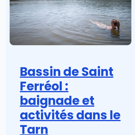
Bassin de Saint
Ferréol :
baignade et
activités dans le
Tarn