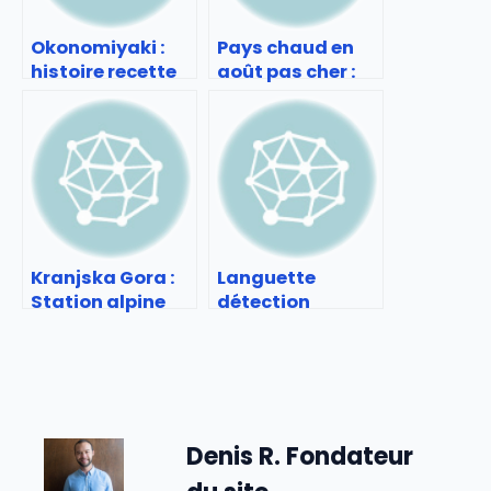
Okonomiyaki :
Pays chaud en
histoire recette
août pas cher :
et adresses à
Vacances d’été
tester
au soleil sans se
ruiner
Kranjska Gora :
Languette
Station alpine
détection
slovène à
drogue aéroport
découvrir
: Technologie
expliquée
Denis R. Fondateur