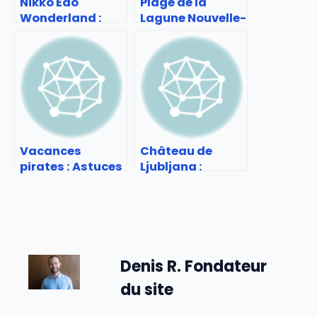
Nikko Edo
Plage de la
Wonderland :
Lagune Nouvelle-
immersion dans
Aquitaine :
le Japon
escapade nature
d’autrefois
et détente
Vacances
Château de
pirates : Astuces
Ljubljana :
pour des séjours
Panorama et
malins
histoire
Denis R. Fondateur
du site