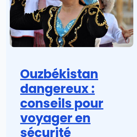
Ouzbékistan
dangereux :
conseils pour
voyager en
sécurité