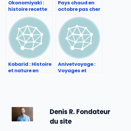
Okonomiyaki :
Pays chaud en
histoire recette
octobre pas cher
et adresses à
: Séjours
tester
ensoleillés à
petit prix
Kobarid : Histoire
Anivetvoyage :
et nature en
Voyages et
Slovénie
expériences
animales
Denis R. Fondateur
du site