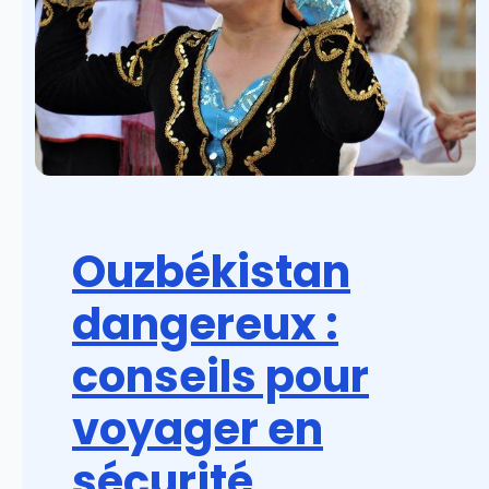
Ouzbékistan
dangereux :
conseils pour
voyager en
sécurité