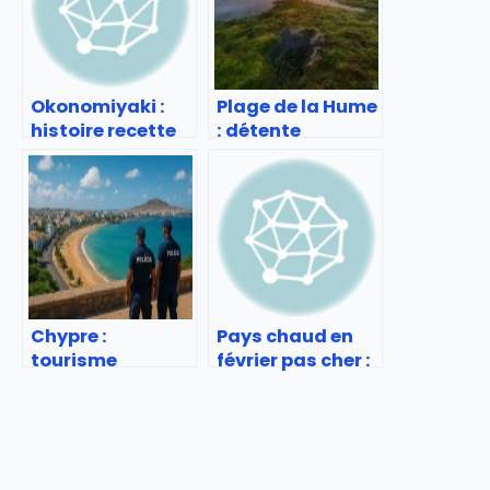
Okonomiyaki :
Plage de la Hume
histoire recette
: détente
et adresses à
familiale sur le
tester
Bassin
d’Arcachon
Chypre :
Pays chaud en
tourisme
février pas cher :
sécurisé ou
Voyages soleil
risqué ? Infos
économiques
pratiques