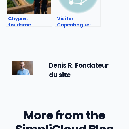
Chypre :
Visiter
tourisme
Copenhague :
sécurisé ou
Conseils
risqué ? Infos
pratiques pour
pratiques
un city trip
Denis R. Fondateur
du site
More from the