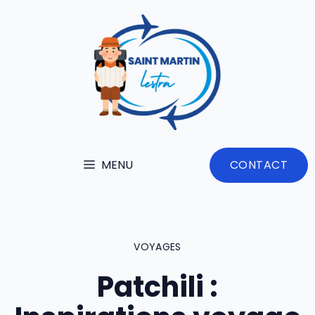
Aller
au
contenu
MENU
CONTACT
VOYAGES
Patchili :