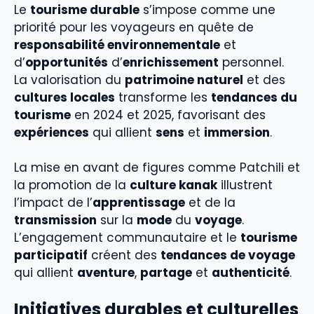
Le
tourisme durable
s’impose comme une
priorité pour les voyageurs en quête de
responsabilité environnementale
et
d’
opportunités
d’
enrichissement
personnel.
La valorisation du
patrimoine naturel
et des
cultures locales
transforme les
tendances du
tourisme
en 2024 et 2025, favorisant des
expériences
qui allient
sens
et
immersion
.
La mise en avant de figures comme Patchili et
la promotion de la
culture kanak
illustrent
l’impact de l’
apprentissage
et de la
transmission
sur la
mode
du
voyage
.
L’engagement communautaire et le
tourisme
participatif
créent des
tendances de voyage
qui allient
aventure
,
partage
et
authenticité
.
Initiatives durables et culturelles