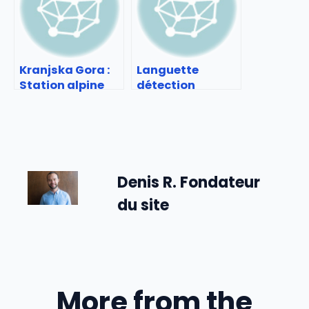
Kranjska Gora :
Languette
Station alpine
détection
slovène à
drogue aéroport
découvrir
: Technologie
expliquée
Denis R. Fondateur
du site
More from the