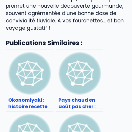
promet une nouvelle découverte gourmande,
souvent agrémentée d’une bonne dose de
convivialité fluviale. À vos fourchettes… et bon
voyage gustatif !
Publications Similaires :
Okonomiyaki :
Pays chaud en
histoire recette
août pas cher :
et adresses à
Vacances d’été
tester
au soleil sans se
ruiner