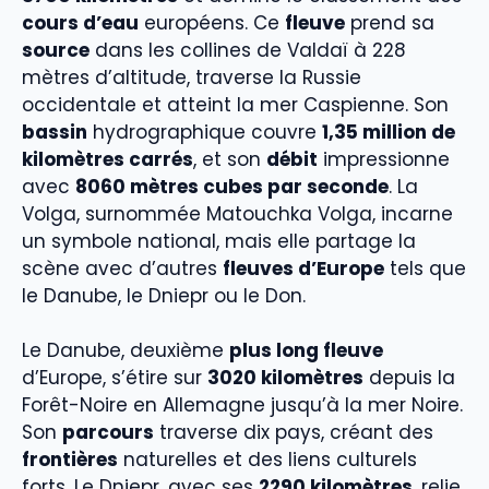
cours d’eau
européens. Ce
fleuve
prend sa
source
dans les collines de Valdaï à 228
mètres d’altitude, traverse la Russie
occidentale et atteint la mer Caspienne. Son
bassin
hydrographique couvre
1,35 million de
kilomètres carrés
, et son
débit
impressionne
avec
8060 mètres cubes par seconde
. La
Volga, surnommée Matouchka Volga, incarne
un symbole national, mais elle partage la
scène avec d’autres
fleuves d’Europe
tels que
le Danube, le Dniepr ou le Don.
Le Danube, deuxième
plus long fleuve
d’Europe, s’étire sur
3020 kilomètres
depuis la
Forêt-Noire en Allemagne jusqu’à la mer Noire.
Son
parcours
traverse dix pays, créant des
frontières
naturelles et des liens culturels
forts. Le Dniepr, avec ses
2290 kilomètres
, relie