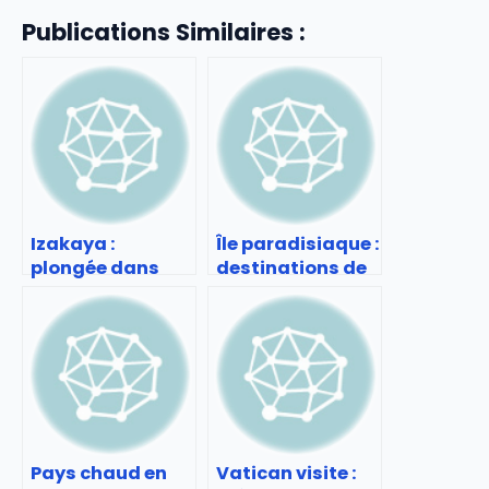
Publications Similaires :
Izakaya :
Île paradisiaque :
plongée dans
destinations de
l’ambiance des
rêve à travers le
bars-
monde
restaurants
japonais
Pays chaud en
Vatican visite :