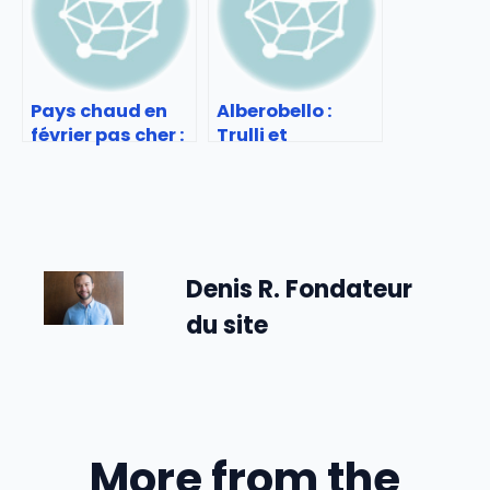
japonais
Pays chaud en
Alberobello :
février pas cher :
Trulli et
Voyages soleil
patrimoine
économiques
unique
Denis R. Fondateur
du site
More from the