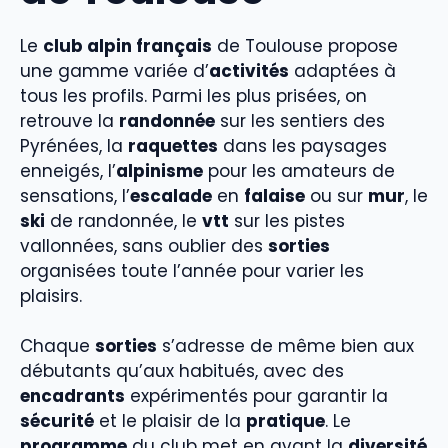
Le
club alpin français
de Toulouse propose
une gamme variée d’
activités
adaptées à
tous les profils. Parmi les plus prisées, on
retrouve la
randonnée
sur les sentiers des
Pyrénées, la
raquettes
dans les paysages
enneigés, l’
alpinisme
pour les amateurs de
sensations, l’
escalade
en
falaise
ou sur
mur
, le
ski
de randonnée, le
vtt
sur les pistes
vallonnées, sans oublier des
sorties
organisées toute l’année pour varier les
plaisirs.
Chaque
sorties
s’adresse de même bien aux
débutants qu’aux habitués, avec des
encadrants
expérimentés pour garantir la
sécurité
et le plaisir de la
pratique
. Le
programme
du club met en avant la
diversité