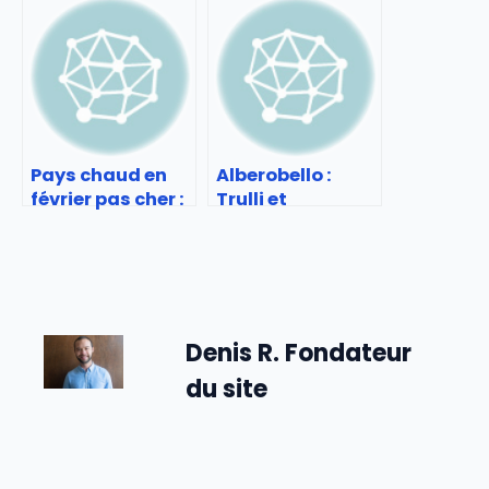
bars-
monde
restaurants
japonais
Pays chaud en
Alberobello :
février pas cher :
Trulli et
Voyages soleil
patrimoine
économiques
unique
Denis R. Fondateur
du site