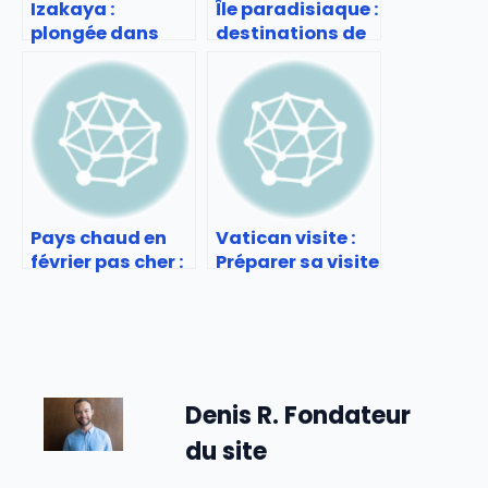
Izakaya :
Île paradisiaque :
plongée dans
destinations de
l’ambiance des
rêve à travers le
bars-
monde
restaurants
japonais
Pays chaud en
Vatican visite :
février pas cher :
Préparer sa visite
Voyages soleil
du Vatican
économiques
Denis R. Fondateur
du site