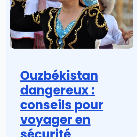
Ouzbékistan
dangereux :
conseils pour
voyager en
sécurité